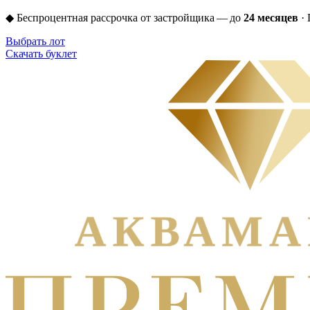
◆
Беспроцентная рассрочка от застройщика — до
24 месяцев
·
Выбрать лот
Скачать буклет