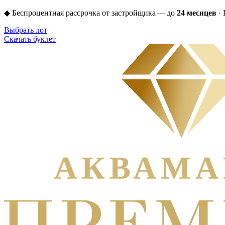
◆
Беспроцентная рассрочка от застройщика — до
24 месяцев
·
Выбрать лот
Скачать буклет