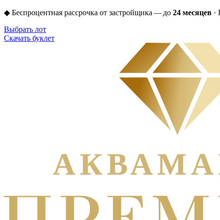
◆
Беспроцентная рассрочка от застройщика — до
24 месяцев
·
Выбрать лот
Скачать буклет